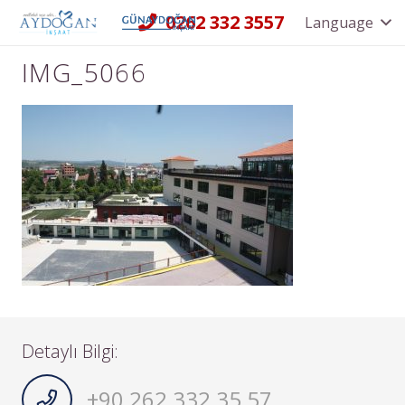
0262 332 3557
Language
IMG_5066
Detaylı Bilgi:
+90 262 332 35 57