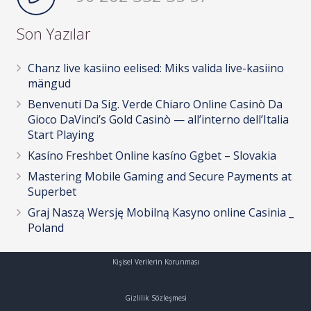
Son Yazılar
Chanz live kasiino eelised: Miks valida live-kasiino
mängud
Benvenuti Da Sig. Verde Chiaro Online Casinò Da
Gioco DaVinci’s Gold Casinò — all’interno dell’Italia
Start Playing
Kasíno Freshbet Online kasíno Ggbet – Slovakia
Mastering Mobile Gaming and Secure Payments at
Superbet
Graj Naszą Wersję Mobilną Kasyno online Сasinia _
Poland
Kişisel Verilerin Korunması
Gizlilik Sözleşmesi